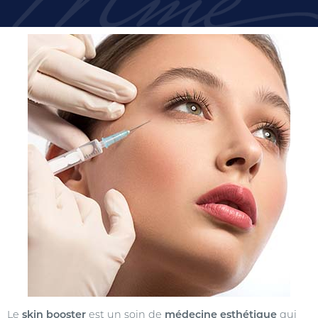
Le
skin booster
est un soin de
médecine esthétique
qui