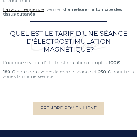
la zone traitée.
La radiofréquence
permet
d’améliorer la tonicité des
tissus cutanés
.
QUEL EST LE TARIF D’UNE SÉANCE
D'ÉLECTROSTIMULATION
MAGNÉTIQUE?
Pour une séance d’électrostimulation comptez
100€
.
180 €
pour deux zones la même séance et
250 €
pour trois
zones la même séance.
PRENDRE RDV EN LIGNE