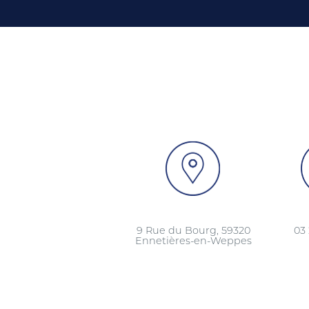
9 Rue du Bourg, 59320
03 
Ennetières-en-Weppes