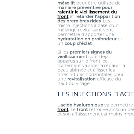
mésolift
peut être utilisée de
manière préventive pour
ralentir le vieillissement du
front
et
retarder l’apparition
des premières rides
. Les
micro-injections à base d’un
mélange revitalisant vont
permettre d’apporter une
hydratation en profondeur
et
un
coup d’éclat
.
Si les
premiers signes du
vieillissement
sont déjà
apparus sur le front, ce
traitement va aider à réparer la
peau abîmée et à lisser les
fines ridules horizontales pour
une
revitalisation
efficace du
haut du visage.
LES INJECTIONS D’AC
L’
acide hyaluronique
va permettr
front
. Le
front
retrouve ainsi un pe
et son affaissement est moins impo