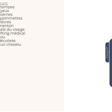
front
 tempes
 yeux
 cernes
 pommettes
 lèvres
menton
vale du visage
lifting médical
cou
décolleté
cuir chevelu
Ouvrir