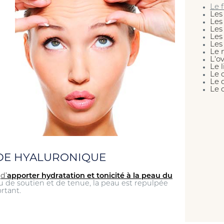
Le 
Les
Les
Les
Les
Les
Le 
L'o
Le 
Le 
Le 
Le 
IDE HYALURONIQUE
e
d’
apporter hydratation et tonicité à la peau du
u de soutien et de tenue, la peau est repulpée
rtant.