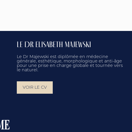
LE DR ELISABETH MAJEWSKI
Le Dr Majewski est diplômée en médecine
générale, esthétique, morphologique et anti-âge
pour une prise en charge globale et tournée vers
le naturel.
VOIR LE CV