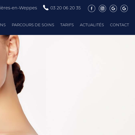
tières-en-Weppes
03 20 06 20 35
ONS
PARCOURS DE SOINS
TARIFS
ACTUALITÉS
CONTACT