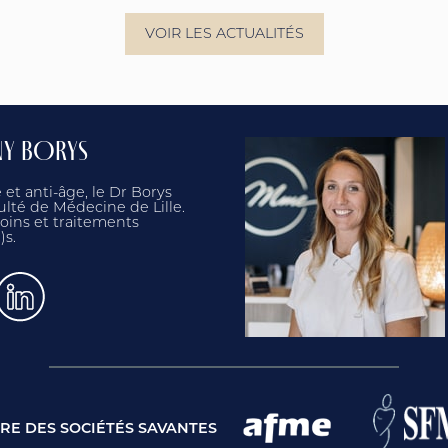
VOIR LES ACTUALITÉS
NY BORYS
t anti-âge, le Dr Borys
ulté de Médecine de Lille.
soins et traitements
)s.
E DES SOCIÉTÉS SAVANTES