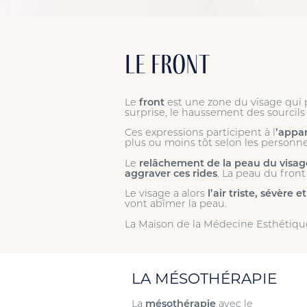
Le Front
Le
front
est une zone du visage qui
surprise, le haussement des sourcils
Ces expressions participent à l
’appar
plus ou moins tôt selon les personn
Le
relâchement de la peau du visag
aggraver ces rides
. La peau du front
Le visage a alors
l’air triste, sévère e
vont abîmer la peau.
La Maison de la Médecine Esthétiqu
LA MÉSOTHÉRAPIE
La
mésothérapie
avec le