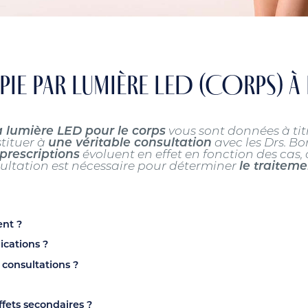
E PAR LUMIÈRE LED (CORPS) À 
a lumière LED pour le corps
vous sont données à tit
stituer à
une véritable consultation
avec les Drs. Bo
rescriptions
évoluent en effet en fonction des cas
sultation est nécessaire pour déterminer
le traitem
ent ?
ications ?
consultations ?
effets secondaires ?