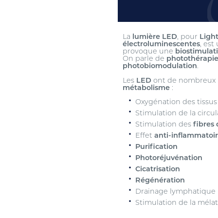
La
lumière LED
, pour
Ligh
électroluminescentes
, est
provoque une
biostimulati
On parle de
photothérapi
photobiomodulation
.
Les
LED
ont de nombreux
métabolisme
:
Oxygénation des tissus
Stimulation de la circu
Stimulation des
fibres 
Effet
anti-inflammatoir
Purification
Photoréjuvénation
Cicatrisation
Régénération
Drainage lymphatique
Stimulation de la méla