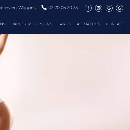
tières-en-Weppes
03 20 06 20 35
ONS
PARCOURS DE SOINS
TARIFS
ACTUALITÉS
CONTACT