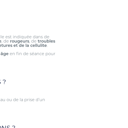
lle est indiquée dans de
e
, de
rougeurs
, de
troubles
ures et de la cellulite
.
-âge
en fin de séance pour
 ?
eau ou de la prise d’un
NS ?