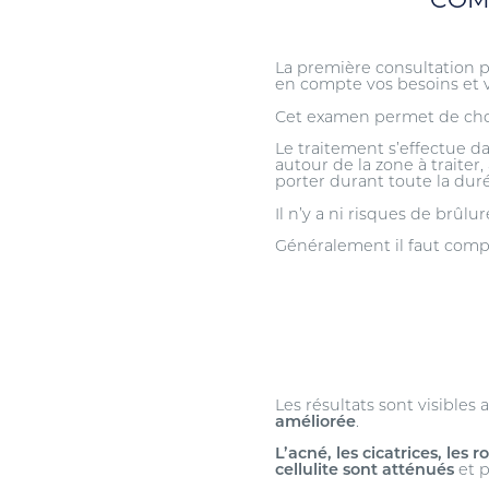
La première consultation p
en compte vos besoins et v
Cet examen permet de choisi
Le traitement s’effectue d
autour de la zone à traiter
porter durant toute la duré
Il n’y a ni risques de brû
Généralement il faut comp
Les résultats sont visibles
améliorée
.
L’acné, les cicatrices, les
cellulite sont atténués
et p