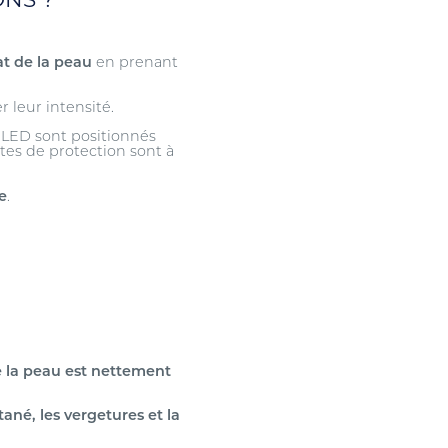
tat de la peau
en prenant
 leur intensité.
x LED sont positionnés
ttes de protection sont à
e
.
e la peau est nettement
tané, les vergetures et la