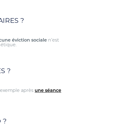
AIRES ?
une éviction sociale
n’est
hétique.
S ?
 exemple après
une séance
 ?