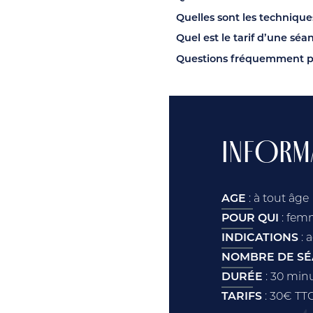
Quelles sont les technique
Quel est le tarif d’une sé
Questions fréquemment po
INFORMA
AGE
: à tout âge
POUR QUI
: fem
INDICATIONS
: 
NOMBRE DE S
DURÉE
: 30 min
TARIFS
: 30€ TT