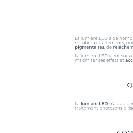
La lumière LED a de nombre
nombreux traitements, pr
pigmentaires
, de
relâche
La lumière LED vient souv
maximiser ses effets et
acc
Q
La
lumière LED
n’a que peu
traitement photosensibilis
COM