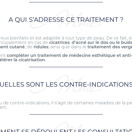
A QUI S’ADRESSE CE TRAITEMENT ?
ux bienfaits et est adaptée à tout type de peau. De ce fait, e
incipalement en cas de
cicatrices
,
d’acné sur le dos ou le bust
ment cutané
, de
ridules
, ainsi que dans le
traitement des verget
ent
compléter un traitement de médecine esthétique et anti
élérer la cicatrisation
.
UELLES SONT LES CONTRE-INDICATIONS
 de contre-indications, il s’agit de certaines maladies de la p
ant.
MENT SE DÉROULENT LES CONSULTATIO