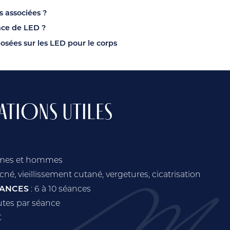
s associées ?
ance de LED ?
sées sur les LED pour le corps
TIONS UTILES
mes et hommes
acné, vieillissement cutané, vergetures, cicatrisation
ÉANCES
: 6 à 10 séances
utes par séance
C