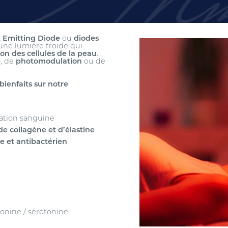
t Emitting Diode
ou
diodes
 une lumière froide qui
on des cellules de la peau
.
e
, de
photomodulation
ou de
bienfaits sur notre
lation sanguine
de collagène et d’élastine
e et antibactérien
tonine / sérotonine