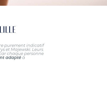
LILLE
re purement indicatif
rys et Majewski. Leurs
, car chaque personne
ent adapté
à