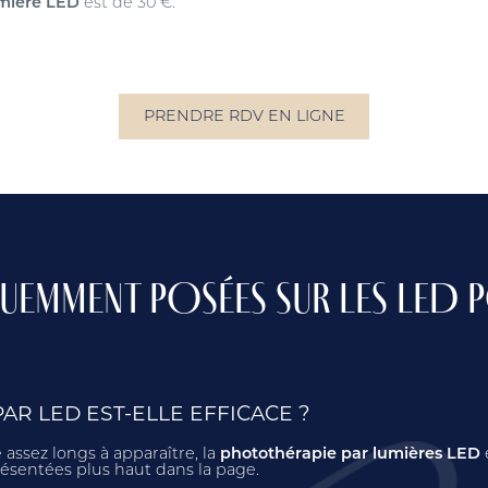
mière LED
est de 30 €.
PRENDRE RDV EN LIGNE
EMMENT POSÉES SUR LES LED 
AR LED EST-ELLE EFFICACE ?
 assez longs à apparaître, la
photothérapie par lumières LED
résentées plus haut dans la page.